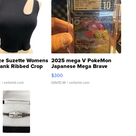
ze Suzette Womens
2025 mega V PokeMon
Tank Ribbed Crop
Japanese Mega Brave
rical ...
076/063 Super Rare H...
$300
.
| sellwild.com
DAVID M.
| sellwild.com