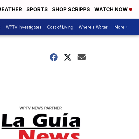
EATHER
SPORTS
SHOP SCRIPPS
WATCH NOW
t
WPTV Investigates
Cost of Living
Where's Walter
More +
La
Guia
News