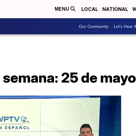
LOCAL
NATIONAL
W
MENU
Our Community
Let's Hear I
la semana: 25 de mayo