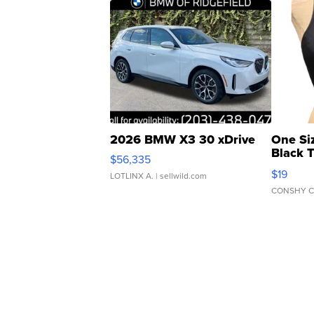
2026 BMW X3 30 xDrive
One Si
Black 
$56,335
Asymmet
$19
LOTLINX A.
| sellwild.com
CONSHY C