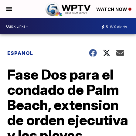
WATCH NOW
5
WX Alerts
ESPANOL
Fase Dos para el
condado de Palm
Beach, extension
de orden ejecutiva
y las playas