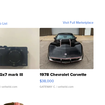
Visit Full Marketplace
o List
Gx7 mark III
1978 Chevrolet Corvette
$38,000
| sellwild.com
GATEWAY C.
| sellwild.com