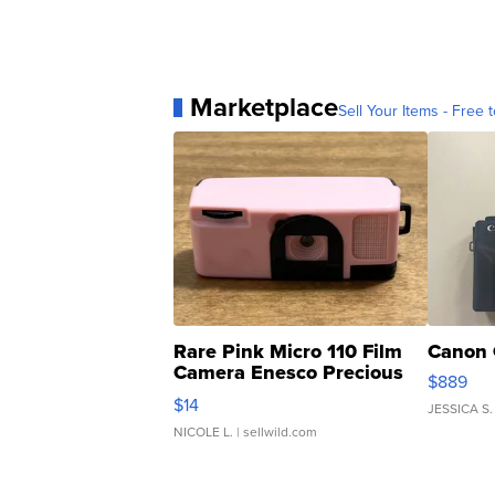
Marketplace
Sell Your Items - Free t
Rare Pink Micro 110 Film
Canon 
Camera Enesco Precious
$889
Moments TD4
$14
JESSICA S.
NICOLE L.
| sellwild.com