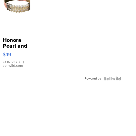
Honora
Pearl and
Pink
$49
Leather
Bracelet
CONSHY C.
|
sellwild.com
Adjustable
Buckle
Powered by
Clo...