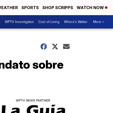
EATHER
SPORTS
SHOP SCRIPPS
WATCH NOW
t
WPTV Investigates
Cost of Living
Where's Walter
More +
ndato sobre
La
Guia