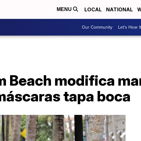
LOCAL
NATIONAL
W
MENU
Our Community
Let's Hear I
 Beach modifica ma
 máscaras tapa boca